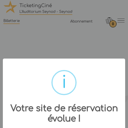
TicketingCiné
L'Auditorium Seynod - Seynod
Billetterie
Abonnement
0
Votre site de réservation
évolue !