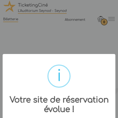
TicketingCiné
L'Auditorium Seynod - Seynod
Billetterie
Abonnement
0
Votre site de réservation
évolue !