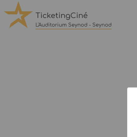
TicketingCiné
L'Auditorium Seynod - Seynod