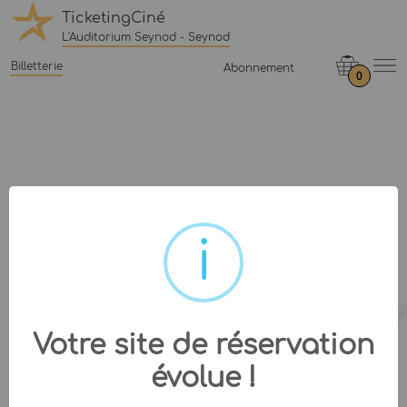
TicketingCiné
L'Auditorium Seynod - Seynod
Billetterie
Abonnement
0
Votre site de réservation
évolue !