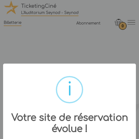
TicketingCiné
L'Auditorium Seynod - Seynod
Billetterie
Abonnement
0
Votre site de réservation
évolue !