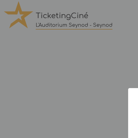
TicketingCiné
L'Auditorium Seynod - Seynod