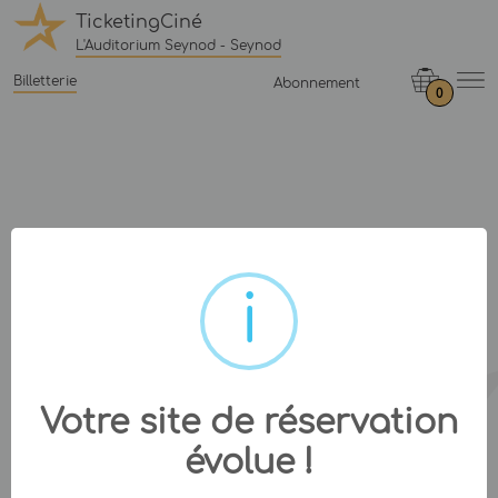
TicketingCiné
L'Auditorium Seynod - Seynod
Billetterie
Abonnement
0
Votre site de réservation
évolue !