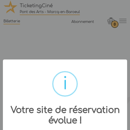
TicketingCiné
Pont des Arts - Marcq-en-Baroeul
Billetterie
Abonnement
0
Votre site de réservation
évolue !