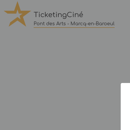
TicketingCiné
Pont des Arts - Marcq-en-Baroeul