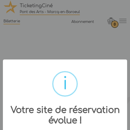
TicketingCiné
Pont des Arts - Marcq-en-Baroeul
Billetterie
Abonnement
0
Votre site de réservation
évolue !