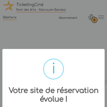
TicketingCiné
Pont des Arts - Marcq-en-Baroeul
Billetterie
Abonnement
0
Votre site de réservation
évolue !