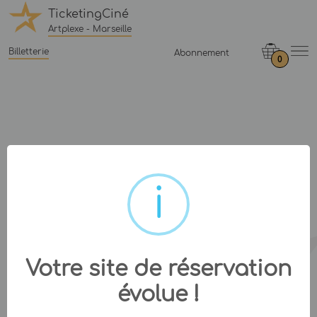
TicketingCiné
Artplexe - Marseille
Billetterie
Abonnement
0
Votre site de réservation
évolue !