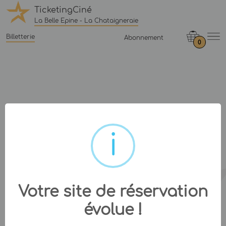
TicketingCiné
La Belle Epine - La Chataigneraie
Billetterie
Abonnement
0
Votre site de réservation
évolue !