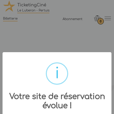
TicketingCiné
Le Luberon - Pertuis
Billetterie
Abonnement
0
Votre site de réservation
évolue !