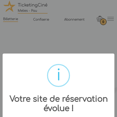
TicketingCiné
Melies - Pau
Billetterie
Confiserie
Abonnement
0
Votre site de réservation
évolue !