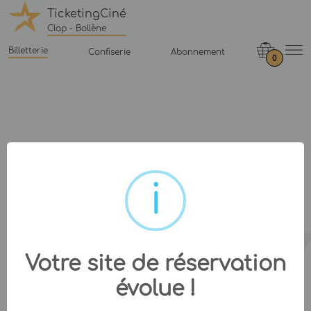
TicketingCiné
Clap - Bollène
Billetterie
Confiserie
Abonnement
0
Votre site de réservation
évolue !