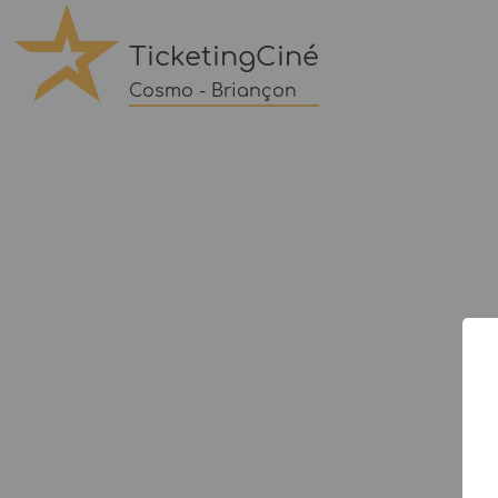
TicketingCiné
Cosmo - Briançon