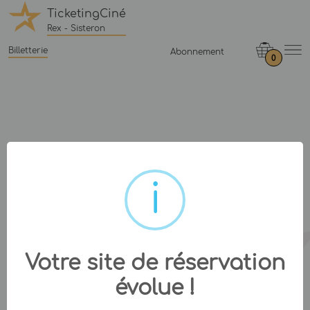
TicketingCiné
Rex - Sisteron
Billetterie
Abonnement
0
Votre site de réservation
évolue !