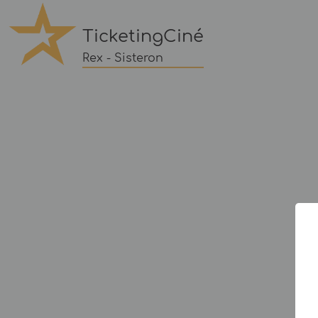
TicketingCiné
Rex - Sisteron