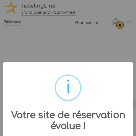
TicketingCiné
Grand Scénario - Saint-Priest
Billetterie
Abonnement
0
Votre site de réservation
évolue !