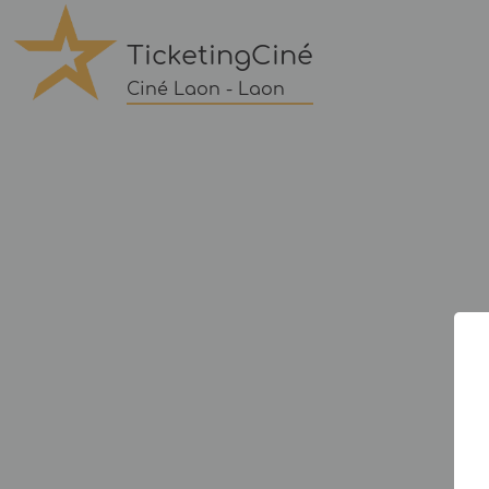
TicketingCiné
Ciné Laon - Laon