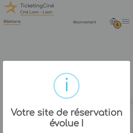
TicketingCiné
Ciné Laon - Laon
Billetterie
Abonnement
0
Votre site de réservation
évolue !