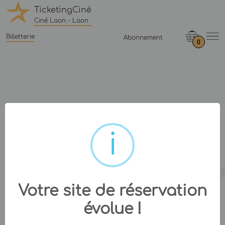
TicketingCiné
Ciné Laon - Laon
Billetterie
Abonnement
0
Votre site de réservation
évolue !