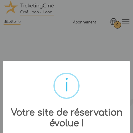
TicketingCiné
Ciné Laon - Laon
Billetterie
Abonnement
0
Votre site de réservation
évolue !