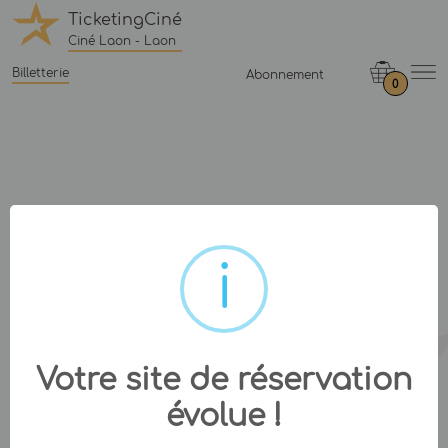
TicketingCiné
Ciné Laon - Laon
Billetterie
Abonnement
0
Votre site de réservation
évolue !