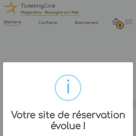
TicketingCiné
Megarama - Boulogne-sur-Mer
Billetterie
Confiserie
Abonnement
0
Votre site de réservation
évolue !