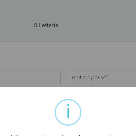
Billetterie
mot de passe*
Si vous avez oublié votre 
> Valider
pte