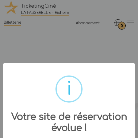
TicketingCiné
LA PASSERELLE - Rixheim
Billetterie
Abonnement
0
Votre site de réservation
évolue !