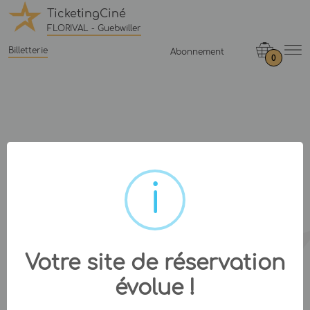
TicketingCiné
FLORIVAL - Guebwiller
Billetterie
Abonnement
0
Votre site de réservation
évolue !