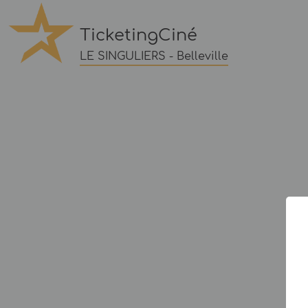
TicketingCiné
LE SINGULIERS - Belleville