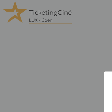
TicketingCiné
LUX - Caen