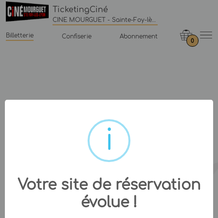
TicketingCiné
CINE MOURGUET - Sainte-Foy-lès-Lyon
Billetterie
Confiserie
Abonnement
0
Votre site de réservation
évolue !