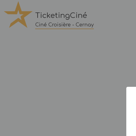
TicketingCiné
Ciné Croisière - Cernay