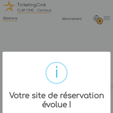
TicketingCiné
CLAP CINE - Carmaux
Billetterie
Abonnement
0
Votre site de réservation
évolue !