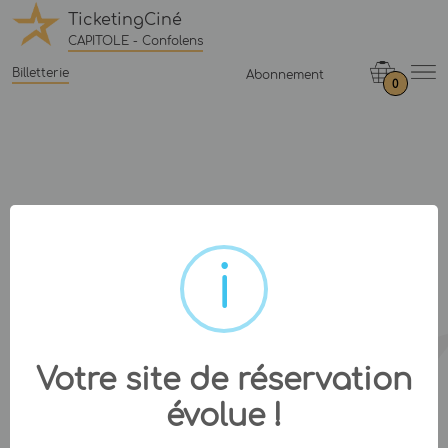
TicketingCiné
CAPITOLE - Confolens
Billetterie
Abonnement
0
Votre site de réservation
évolue !