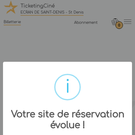
TicketingCiné
ECRAN DE SAINT-DENIS - St Denis
Billetterie
Abonnement
0
Votre site de réservation
évolue !