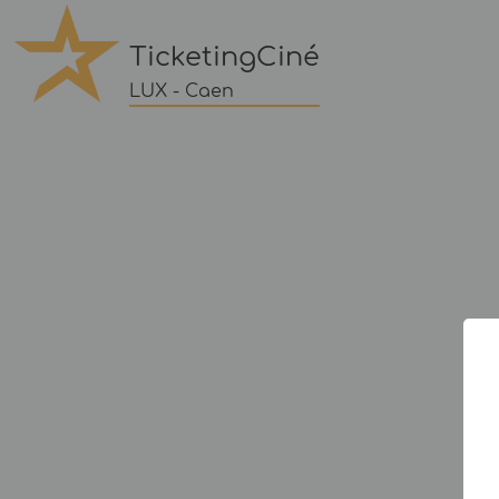
TicketingCiné
LUX - Caen