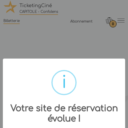
TicketingCiné
CAPITOLE - Confolens
Billetterie
Abonnement
0
Votre site de réservation
évolue !