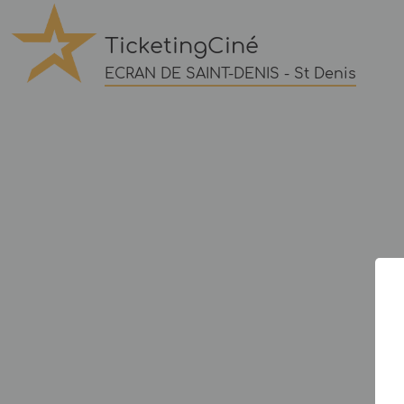
TicketingCiné
ECRAN DE SAINT-DENIS - St Denis