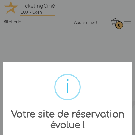
TicketingCiné
LUX - Caen
Billetterie
Abonnement
0
Votre site de réservation
évolue !