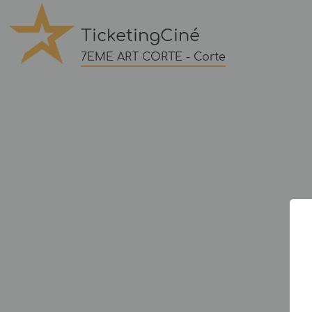
TicketingCiné
7EME ART CORTE - Corte