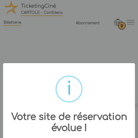
TicketingCiné
CAPITOLE - Confolens
Billetterie
Abonnement
0
Votre site de réservation
évolue !