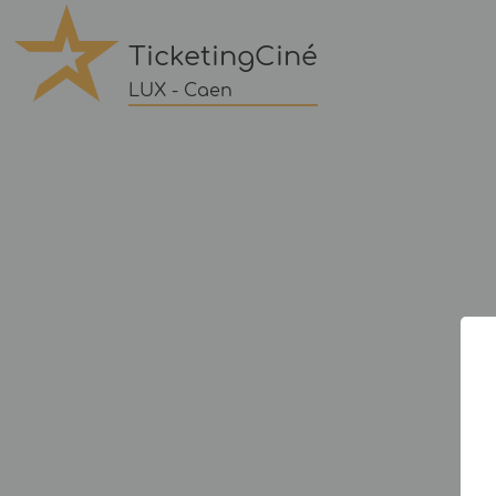
TicketingCiné
LUX - Caen