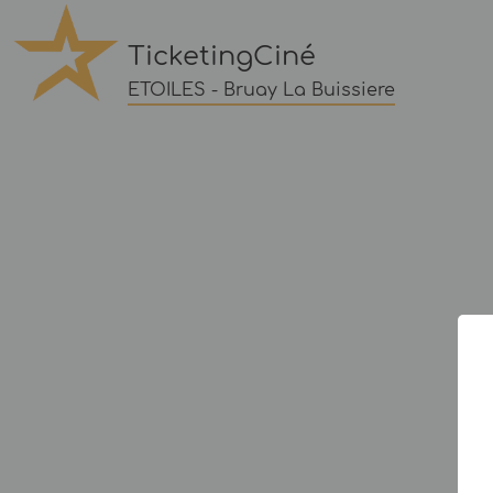
TicketingCiné
ETOILES - Bruay La Buissiere