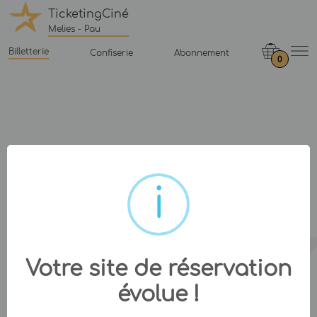
TicketingCiné
Melies - Pau
Billetterie
Confiserie
Abonnement
0
Votre site de réservation
évolue !