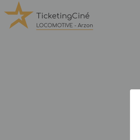
TicketingCiné
LOCOMOTIVE - Arzon