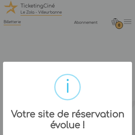
TicketingCiné
Le Zola - Villeurbanne
Billetterie
Abonnement
0
Votre site de réservation
évolue !