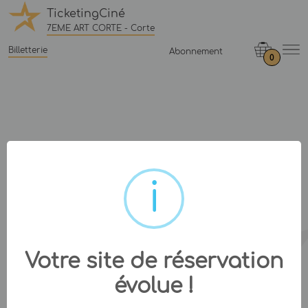
TicketingCiné
7EME ART CORTE - Corte
Billetterie
Abonnement
0
Votre site de réservation
évolue !