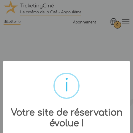
TicketingCiné
Le cinéma de la Cité - Angoulême
Billetterie
Abonnement
0
Votre site de réservation
évolue !