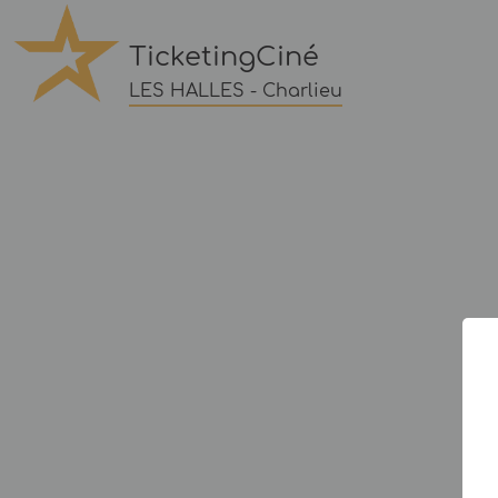
TicketingCiné
LES HALLES - Charlieu